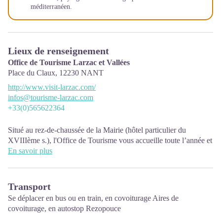
méditerranéen.
Lieux de renseignement
Office de Tourisme Larzac et Vallées
Place du Claux,
12230
NANT
http://www.visit-larzac.com/
infos@tourisme-larzac.com
+33(0)565622364
Situé au rez-de-chaussée de la Mairie (hôtel particulier du
XVIIIème s.), l'Office de Tourisme vous accueille toute l’année et
met à votre disposition de la documentation touristique sur le
En savoir plus
Larzac et les Vallées, le département de l’Aveyron mais également
sur les départements limitrophes. Accès Wifi gratuit.
Transport
Périodes d’ouvertures :
Se déplacer
en bus ou en train
, en covoiturage
Aires de
De novembre à février : mardi 9h00-12h30
covoiturage
, en autostop
Rezopouce
Mars : mardi au vendredi 9h00-12h30