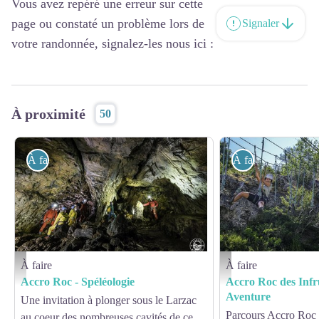
Vous avez repéré une erreur sur cette
page ou constaté un problème lors de
Signaler
votre randonnée, signalez-les nous ici :
À proximité
50
À faire
À faire
À faire
À faire
Spéléologie Aven de la Portalerie - Virginie Govignon - OT Larzac Vallées
Accro Roc - Parcours Avent
Accro Roc - Spéléologie
Accro Roc des Infr
Aventure
Une invitation à plonger sous le Larzac
Parcours Accro Roc d
au coeur des nombreuses cavités de ce