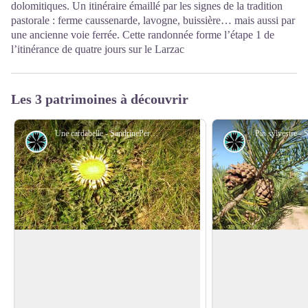
dolomitiques. Un itinéraire émaillé par les signes de la tradition
pastorale : ferme caussenarde, lavogne, buissière… mais aussi par
une ancienne voie ferrée. Cette randonnée forme l’étape 1 de
l’itinérance de quatre jours sur le Larzac
Les 3 patrimoines à découvrir
Une cardabelle - SandrinePerego
Pin sylvestre -
Flore
Flore
La cardabelle
Le pin sylvestre
La Cardabelle ou Carline à feuilles
Si les causses sont 
d’acanthe (
Carlina acanthifolia
) est un
vastes étendues de vé
Voir l'image en plein écran
vrai « soleil » en été ! Dépourvu de tige,
faut pas croire que la