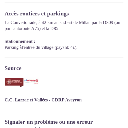
Avril : mardi au vendredi 10h00-12h30 et 14h00-17h30
Mai, juin : mardi au samedi 10h00-12h30 et 14h00-17h30
Accès routiers et parkings
Juillet et août: tous les jours 09h00-13h00
Septembre : mardi au samedi 10h00-12h30 et 14h00-17h30
La Couvertoirade, à 42 km au sud-est de Millau par la D809 (ou
Octobre : mardi au vendredi 9h00-12h30
par l'autoroute A75) et la D85
Stationnement :
Parking àl'entrée du village (payant: 4€).
Source
C.C. Larzac et Vallées - CDRP Aveyron
Signaler un problème ou une erreur