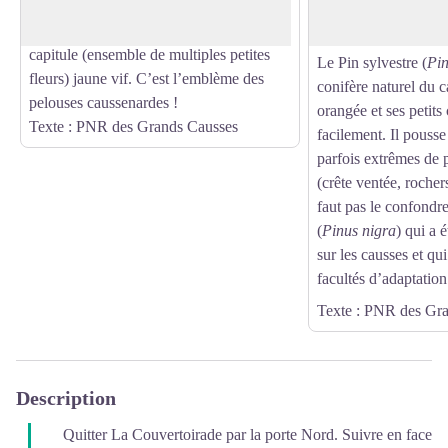
mais muni de grandes feuilles très
C’est uniquement l’
piquantes, ce « chardon » présente un
qui limite sa progres
capitule (ensemble de multiples petites
Le Pin sylvestre (
Pin
fleurs) jaune vif. C’est l’emblème des
conifère naturel du 
pelouses caussenardes !
orangée et ses petits 
Texte : PNR des Grands Causses
facilement. Il pouss
parfois extrêmes de 
(crête ventée, rocher
faut pas le confondre
(
Pinus nigra
) qui a 
sur les causses et qu
facultés d’adaptation
Texte : PNR des Gr
Description
Quitter La Couvertoirade par la porte Nord. Suivre en face